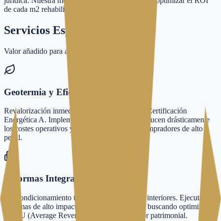
jurídica. Nuestra metodología está diseñada para optimizar el ROI
de cada m2 rehabilitado.
Servicios Especializados
Valor añadido para activos de inversión
Geotermia y Eficiencia Energética
Revalorización inmediata del activo mediante Certificación
Energética A. Implementamos sistemas que reducen drásticamente
los costes operativos y atraen a inquilinos y compradores de alto
perfil.
Reformas Integrales de Edificios
Reacondicionamiento total de la envolvente e interiores. Ejecutamos
reformas de alto impacto estructural y estético buscando optimizar el
ARPU (Average Revenue Per User) y el valor patrimonial.