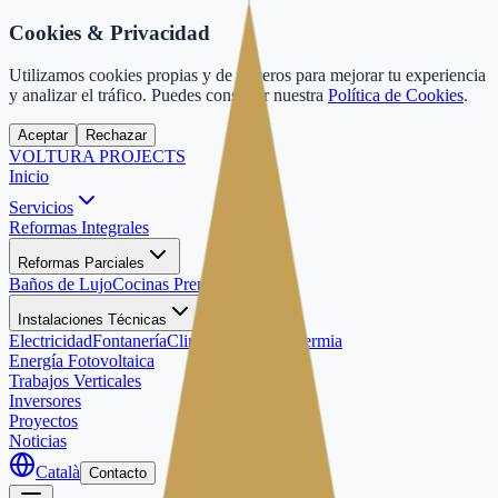
Cookies & Privacidad
Utilizamos cookies propias y de terceros para mejorar tu experiencia
y analizar el tráfico.
Puedes consultar nuestra
Política de Cookies
.
Aceptar
Rechazar
VOLTURA
PROJECTS
Inicio
Servicios
Reformas Integrales
Reformas Parciales
Baños de Lujo
Cocinas Premium
Instalaciones Técnicas
Electricidad
Fontanería
Climatización
Aerotermia
Energía Fotovoltaica
Trabajos Verticales
Inversores
Proyectos
Noticias
Català
Contacto