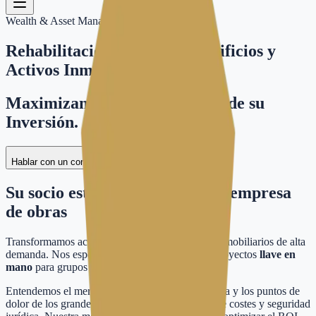
Wealth & Asset Management
Rehabilitación Integral de Edificios y
Activos Inmobiliarios
Maximizamos la Rentabilidad de su
Inversión.
Hablar con un consultor técnico
Su socio
estratégico
, no solo su empresa
de obras
Transformamos activos obsoletos en productos inmobiliarios de alta
demanda. Nos especializamos en la gestión de proyectos
llave en
mano
para grupos de inversión y family offices.
Entendemos el mercado inmobiliario de Barcelona y los puntos de
dolor de los grandes tenedores: tiempo, control de costes y seguridad