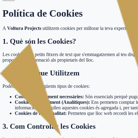
Política de Cookies
A
Voltura Projects
utilitzem cookies per millorar la teva experiència 
1. Què són les Cookies?
Les cookies són petits fitxers de text que s'emmagatzemen al teu dispo
proporcionar informació als propietaris del lloc.
2. Cookies que Utilitzem
Podem utilitzar els següents tipus de cookies:
Cookies estrictament necessàries:
Són essencials perquè puguis
Cookies de rendiment (Analítiques):
Ens permeten comptar les 
informació que recullen aquestes cookies és agregada i, per tan
Cookies de funcionalitat:
Permeten que lloc web recordi les ele
3. Com Controlar les Cookies