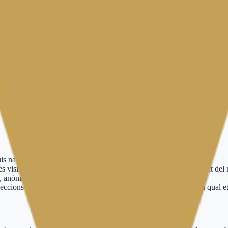
al nostre lloc web. Aquesta política explica què són les cookies, com les
sitiu quan visites un lloc web. S'utilitzen àmpliament perquè els llocs 
 navegar pel lloc web i utilitzar les seves funcions.
visites i fonts de trànsit per poder mesurar i millorar el rendiment del n
t, anònima.
ccions que fas (com el teu nom d'usuari, idioma o la regió en la qual et 