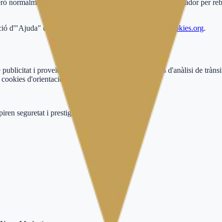
 normalment pots modificar la configuració del teu navegador per rebut
ció d'"Ajuda" del teu navegador o visitant
www.aboutcookies.org
.
publicitat i proveïdors de serveis externs com serveis d'anàlisi de tràns
cookies d'orientació.
ren seguretat i prestigi.