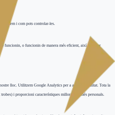
 utilitzem i com pots controlar-les.
web funcionin, o funcionin de manera més eficient, així com per
ostre lloc. Utilitzem Google Analytics per a aquesta finalitat. Tota la
trobes) i proporcioni característiques millorades i més personals.