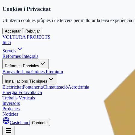
Cookies i Privacitat
Utilitzem cookies pròpies i de tercers per millorar la teva experiència i a
Acceptar
Rebutjar
VOLTURA
PROJECTS
Inici
Serveis
Reformes Integrals
Reformes Parciales
Banys de Luxe
Cuines Premium
Instal·lacions Tècniques
Electricitat
Fontaneria
Climatització
Aerotèrmia
Energia Fotovoltaica
Treballs Verticals
Inversors
Projectes
Notícies
Castellano
Contacte